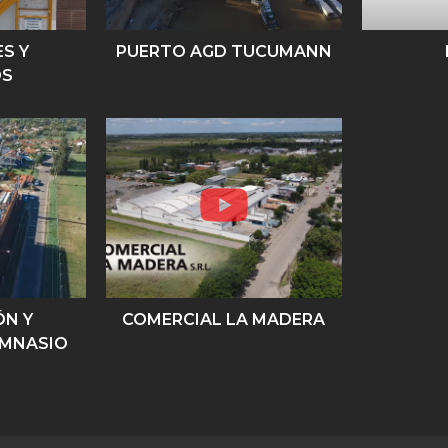
S Y
PUERTO AGD TUCUMANN
OS
ÓN Y
COMERCIAL LA MADERA
IMNASIO