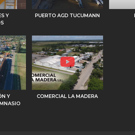
S Y
PUERTO AGD TUCUMANN
OS
ÓN Y
COMERCIAL LA MADERA
IMNASIO