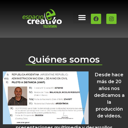
QUIÉNES SOMOS
PILOTO DE DRONE
Quiénes somos
Desde hace
más de 20
años nos
dedicamos a
la
producción
de videos,
presentaciones multimedia y desarrollos