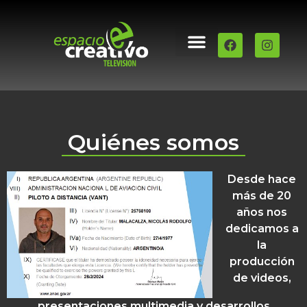
QUIÉNES SOMOS
PILOTO DE DRONE
Quiénes somos
Desde hace
más de 20
años nos
dedicamos a
la
producción
de videos,
presentaciones multimedia y desarrollos