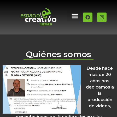
QUIÉNES SOMOS
PILOTO DE DRONE
Quiénes somos
Desde hace
más de 20
años nos
dedicamos a
la
producción
de videos,
presentaciones multimedia y desarrollos