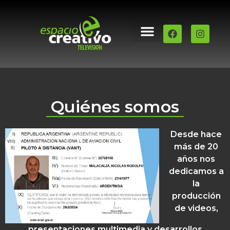
QUIÉNES SOMOS
PILOTO DE DRONE
Quiénes somos
Desde hace
más de 20
años nos
dedicamos a
la
producción
de videos,
presentaciones multimedia y desarrollos