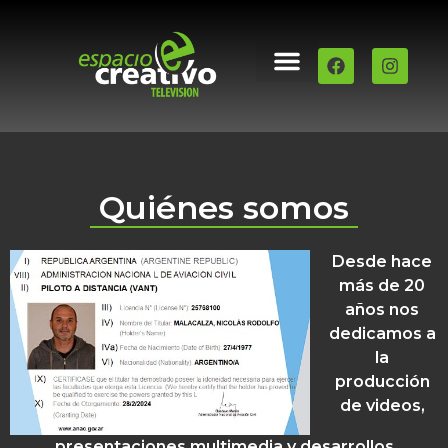
QUIÉNES SOMOS
PILOTO DE DRONE
Quiénes somos
Desde hace
más de 20
años nos
dedicamos a
la
producción
de videos,
presentaciones multimedia y desarrollos