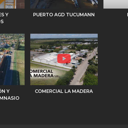
S Y
PUERTO AGD TUCUMANN
OS
ÓN Y
COMERCIAL LA MADERA
IMNASIO